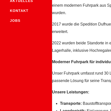
AKTUELLES
einem modernen Fuhrpark aus Spe
KONTAKT
wurden.
JOBS
2017 wurde die Spedition Dufh
erweitert.
2022 wurden beide Standorte in 
Lagerhalle, inklusive Hochregale
Moderner Fuhrpark für individ
Unser Fuhrpark umfasst rund 30 L
passende Lösung für seine Trans
Unsere Leistungen:
Transporte:
Baustofftranspor
Lagerlogistik:
Einlagerung,